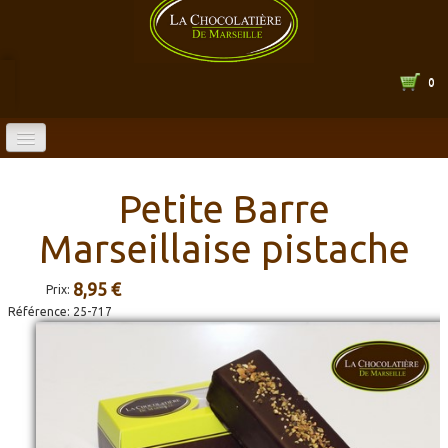
0
ACCUEIL
Petite Barre
BOUTIQUE EN LIGNE
Marseillaise pistache
CATALOGUE
▼
8,95 €
Prix:
LA CHOCOLATERIE
▼
Référence:
25-717
HORAIRES
CONTACT
▼
ENTREPRISE