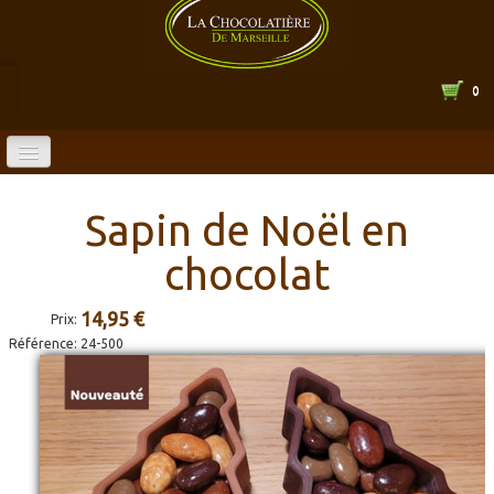
0
ACCUEIL
Sapin de Noël en
BOUTIQUE EN LIGNE
chocolat
CATALOGUE
▼
14,95 €
Prix:
LA CHOCOLATERIE
▼
Référence:
24-500
HORAIRES
CONTACT
▼
ENTREPRISE