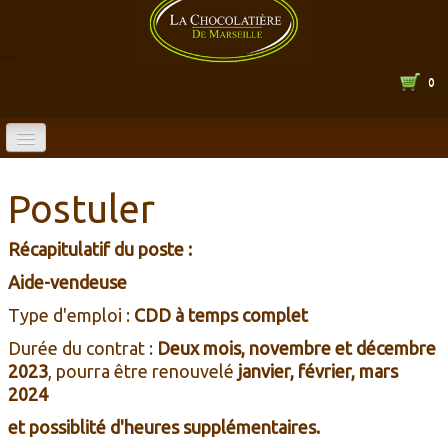
0
ACCUEIL
Postuler
BOUTIQUE EN LIGNE
Récapitulatif du poste :
CATALOGUE
▼
Aide-vendeuse
LA CHOCOLATERIE
▼
Type d'emploi :
CDD à temps complet
Durée du contrat :
Deux mois, novembre et décembre
HORAIRES
2023
, pourra être renouvelé
janvier, février, mars
2024
CONTACT
▼
et possiblité d'heures supplémentaires.