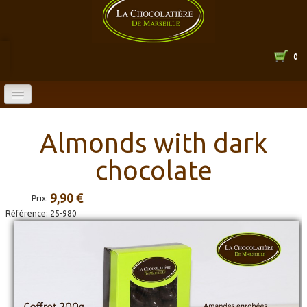
0
ACCUEIL
Almonds with dark
BOUTIQUE EN LIGNE
chocolate
CATALOGUE
▼
9,90 €
Prix:
LA CHOCOLATERIE
▼
Référence:
25-980
HORAIRES
CONTACT
▼