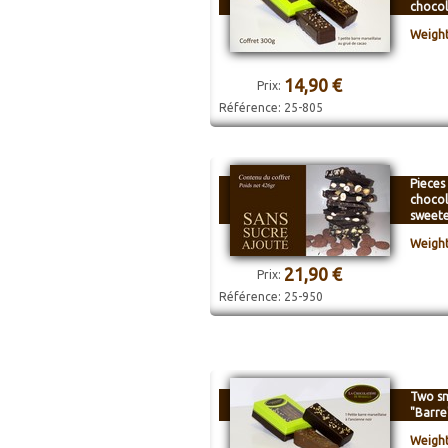
chocol
Weight
14,90 €
Prix:
Référence:
25-805
Pieces
chocol
sweet
Weight
21,90 €
Prix:
Référence:
25-950
Two sm
"Barre
Weight