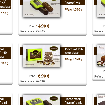
" of
"Barre" mix
hocolate
Weight 300 g
 150 g
14,90 €
Prix:
P
Référence:
25-705
Référe
all
Pieces of milk
" milk
chocolate
ate
Weight 345 g
 300 g
P
16,90 €
Prix:
Référe
Référence:
26-030
all
Three small
" dark
"Barre" dark