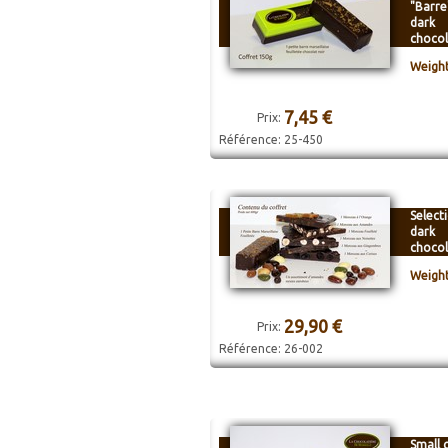
"Barre
dark
chocol
Weight
7,45 €
Prix:
Référence:
25-450
Select
dark
chocol
Weight
29,90 €
Prix:
Référence:
26-002
Small c