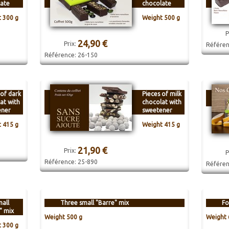
ate
chocolate
 300 g
Weight 500 g
P
24,90 €
Prix:
Référe
Référence:
26-150
 of dark
Pieces of milk
at with
chocolat with
ener
sweetener
 415 g
Weight 415 g
21,90 €
Prix:
P
Référence:
25-890
Référe
all
Three small "Barre" mix
Fo
" mix
Weight 500 g
Weight 
 300 g