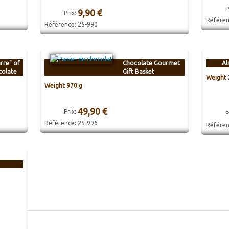
P
9,90 €
Prix:
Référe
Référence:
25-990
rre" of
Chocolate Gourmet
Al
colate
Gift Basket
Weight 
Weight 970 g
49,90 €
Prix:
P
Référence:
25-996
Référe