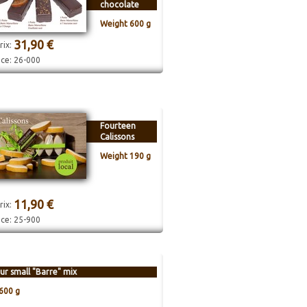
chocolate
Weight 600 g
31,90 €
rix:
nce:
26-000
Fourteen
Calissons
Weight 190 g
11,90 €
rix:
nce:
25-900
ur small "Barre" mix
600 g