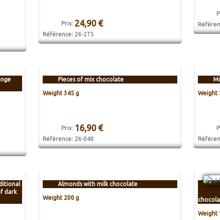
P
24,90 €
Prix:
Référe
Référence:
26-275
ange
Pieces of mix chocolate
Mi
Weight 345 g
Weight 
16,90 €
Prix:
P
Référence:
26-040
Référe
ditional
Almonds with milk chocolate
f dark
Weight 200 g
chocola
Weight 