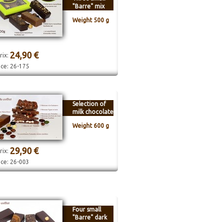
"Barre" mix
Weight 500 g
24,90 €
rix:
nce:
26-175
Selection of
milk chocolate
Weight 600 g
29,90 €
rix:
nce:
26-003
Four small
"Barre" dark