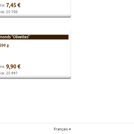
7,45 €
rix:
nce:
25-700
monds "Olivettes"
200 g
9,90 €
rix:
nce:
25-997
Français
▼