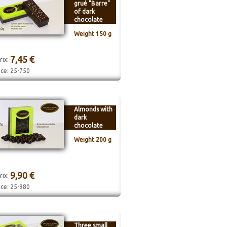
grué "Barre"
of dark
chocolate
Weight 150 g
7,45 €
rix:
nce:
25-750
Almonds with
dark
chocolate
Weight 200 g
9,90 €
rix:
nce:
25-980
Three small