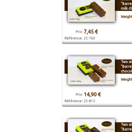
"Barre
milk c
Weight
7,45 €
Prix:
Référence:
25-760
Two sm
"Barre
chocol
Weight
14,90 €
Prix:
Référence:
25-815
Two sm
"Barre