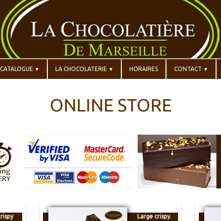
CATALOGUE
LA CHOCOLATERIE
HORAIRES
CONTACT
▼
▼
▼
ONLINE STORE
rispy
Large crispy