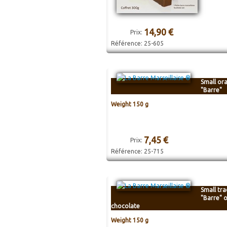
14,90 €
Prix:
Référence:
25-605
Small or
"Barre"
Weight 150 g
7,45 €
Prix:
Référence:
25-715
Small tra
"Barre" o
chocolate
Weight 150 g