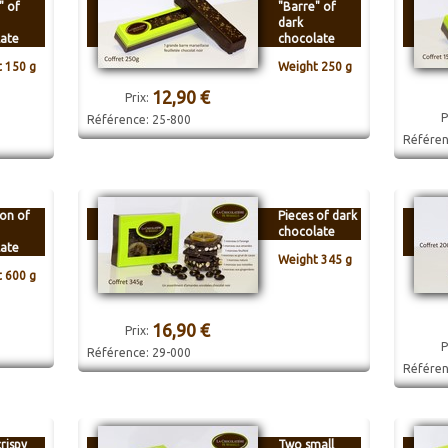
" of
"Barre" of
dark
ate
chocolate
 150 g
Weight 250 g
12,90 €
Prix:
P
Référence:
25-800
Référe
ion of
Pieces of dark
chocolate
ate
Weight 345 g
 600 g
16,90 €
Prix:
P
Référence:
29-000
Référe
rispy
Two small