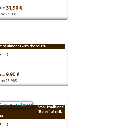
31,90 €
rix:
nce:
26-001
x of almonds with chocolate
200 g
9,90 €
rix:
nce:
25-985
Small traditional
"Barre" of milk
te
150 g